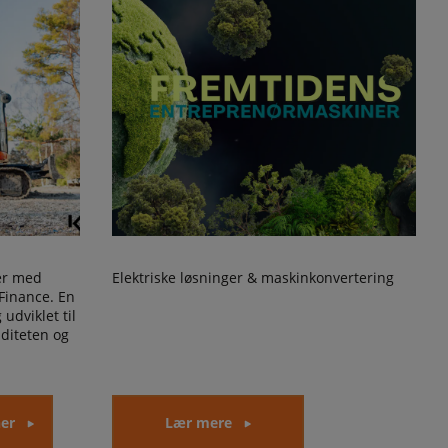
er med
Elektriske løsninger & maskinkonvertering
Finance. En
udviklet til
iditeten og
er
Lær mere