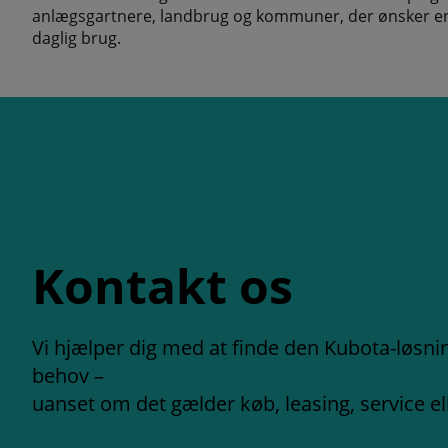
anlægsgartnere, landbrug og kommuner, der ønsker en li
daglig brug.
Kontakt os
Vi hjælper dig med at finde den Kubota-løsning
behov –
uanset om det gælder køb, leasing, service el