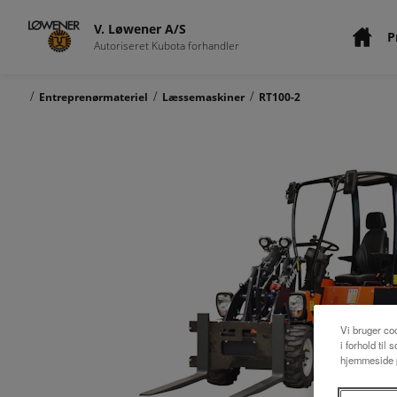
V. Løwener A/S
P
Autoriseret Kubota forhandler
/
/
/
Entreprenørmateriel
Læssemaskiner
RT100-2
Vi bruger coo
i forhold til
hjemmeside p