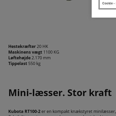
Cookie - 
Hestekræfter
20 HK
Maskinens vægt
1100 KG
Løftehøjde
2.170 mm
Tippelast
550 kg
Mini-læsser. Stor kraft
Kubota RT100-2
er en kompakt knækstyret minilæsser, 