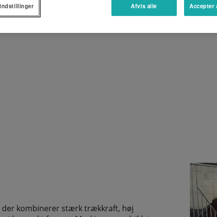
indstillinger
Afvis alle
Accepter 
BROCHURE (ÅBNER I NYT VINDUE)
der kombinerer stærk trækkraft, høj