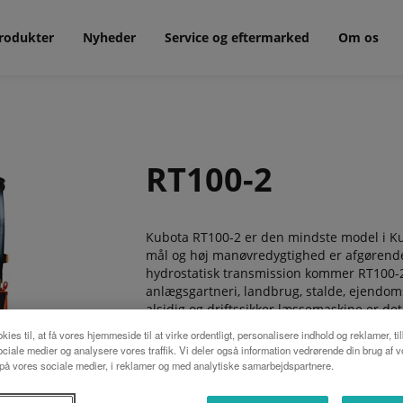
rodukter
Nyheder
Service og eftermarked
Om os
RT100-2
Kubota RT100-2 er den mindste model i Kub
mål og høj manøvredygtighed er afgørende.
hydrostatisk transmission kommer RT100-2 
anlægsgartneri, landbrug, stalde, ejendo
alsidig og driftssikker læssemaskine er det
kies til, at få vores hjemmeside til at virke ordentligt, personalisere indhold og reklamer, ti
 sociale medier og analysere vores traffik. Vi deler også information vedrørende din brug af 
å vores sociale medier, i reklamer og med analytiske samarbejdspartnere.
ANMODE OM ET TILBUD