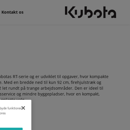
Kontakt os
otas RT-serie og er udviklet til opgaver, hvor kompakte
 Med en bredde ned til kun 92 cm, firehjulstræk og
let rundt på trange arbejdsområder. Den er ideel til
msservice og mindre byggepladser, hvor en kompakt,
 oplagte valg.
lbyde funktioner
vores