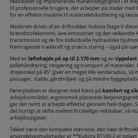
fleksibilitet og imponerende manøvredygtighed i et me
til professionelle brugere, der arbejder på steder me
for en effektiv maskine til materialehåndtering og læs
Maskinen drives af en driftssikker Kubota Stage V diese
brændstoføkonomi, lave emissioner og den velkendte K
transmission og de fire individuelle hydrauliske hjulmot
fremragende trækkraft og præcis styring – også på ujæv
Med en
løftehøjde på op til 2.170 mm
og en
tippelast
pallehåndtering, rengøring og transport af materialer
drejevinkel på 45° giver en meget lille venderadius, så
passager, stalde, gårdmiljøer og på mindre byggeplads
Førerpladsen er designet med fokus på
komfort og si
arbejdsområdet, ergonomisk placerede betjeningsgreb 
gør det nemt at arbejde effektivt gennem hele dagen. Sa
det hurtigt at skifte mellem forskellige redskaber, så 
arbejdsopgaver.
Takket være den kompakte størrelse, den høje driftss
anvendelsesmuligheder er **Kubota RT100-2 et oplagt 