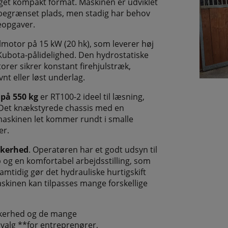
get kompakt format. Maskinen er udviklet
d begrænset plads, men stadig har behov
seopgaver.
lmotor på 15 kW (20 hk), som leverer høj
ubota-pålidelighed. Den hydrostatiske
orer sikrer konstant firehjulstræk,
nt eller løst underlag.
 på 550 kg
er RT100-2 ideel til læsning,
. Det knækstyrede chassis med en
 maskinen let kommer rundt i smalle
er.
kkerhed
. Operatøren har et godt udsyn til
og en komfortabel arbejdsstilling, som
mtidig gør det hydrauliske hurtigskift
maskinen kan tilpasses mange forskellige
ikkerhed og de mange
valg **for entreprenører,