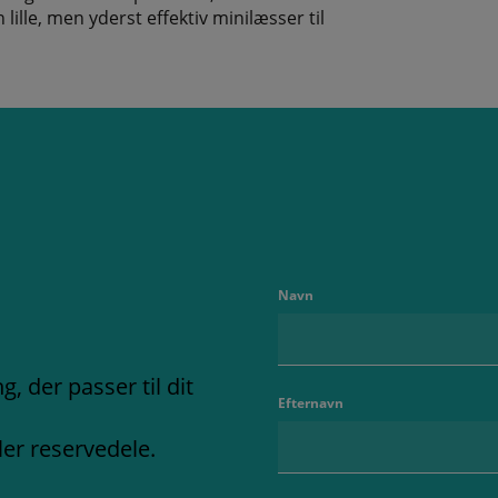
lle, men yderst effektiv minilæsser til
Navn
, der passer til dit
Efternavn
ler reservedele.