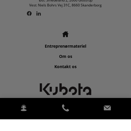
Øst: Smedeland 2, 2600 Glostrup
Vest: Niels Bohrs Vej 31C, 8660 Skanderborg
Entreprenørmateriel
Om os
Kontakt os
©2026 Kubota for V. Løwener A/S.
2020 Kubota. PowerChord PowerChord.